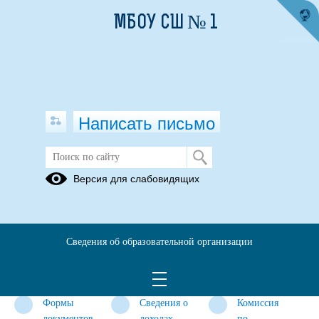
МБОУ СШ № 1
Написать письмо
Противодействие коррупции
Версия для слабовидящих
Нормативные
Антикоррупционная
Методические
правовые и
экспертиза
материалы
иные акты в
Сведения об образовательной организации
сфере
противодействия
коррупции
Формы
Сведения о
Комиссия
документов,
доходах,
по