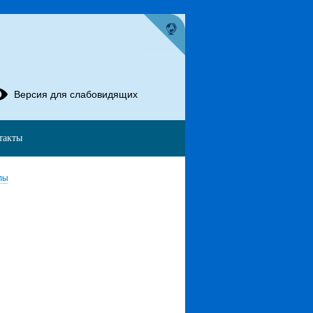
Версия для слабовидящих
такты
лы