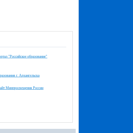
ртал "Российское образование"
разования г. Архангельска
айт Минпросвещения России