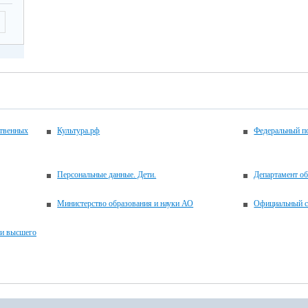
ственных
Культура.рф
Федеральный по
Персональные данные. Дети.
Департамент об
Министерство образования и науки АО
Официальный с
 и высшего