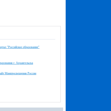
ртал "Российское образование"
разования г. Архангельска
айт Минпросвещения России