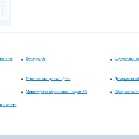
ственных
Культура.рф
Федеральный по
Персональные данные. Дети.
Департамент об
Министерство образования и науки АО
Официальный с
 и высшего