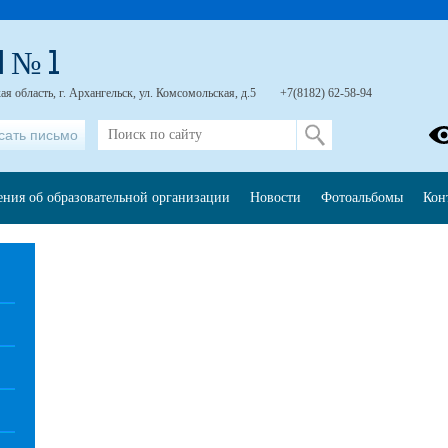
 № 1
я область, г. Архангельск, ул. Комсомольская, д.5
+7(8182) 62-58-94
сать письмо
ения об образовательной организации
Новости
Фотоальбомы
Кон