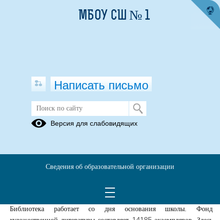
МБОУ СШ № 1
Написать письмо
Школьная библиотека
Версия для слабовидящих
07.11.2024
Режим работы библиотеки:
9.00 – 17.15
Обслуживание читателей: по отдельному графику
Сведения об образовательной организации
Внутрибиблиотечная работа
15.15 – 16.15
Выходные дни:
суббота, воскресенье
Последний день месяца – санитарный день
Библиотека работает со дня основания школы. Фонд
14185