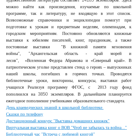
художественной литературы составляет
экземпляров. Здесь
можно найти как произведения, изучаемые по школьной
программе, так и литературу, не входящую в этот список.
Всевозможные справочники и энциклопедии помогут при
подготовке к урокам и предметным неделям, олимпиадам, к
городским мероприятиям. Постоянно обновляются книжные
выставки к юбилеям писателей, книг, праздникам, а также
постоянные выставки
"В книжной памяти мгновения
войны",
"Архангельская область - край морей и
лесов",
«Вселенная Федора Абрамова
и «Северный край». В
патриотическом уголке представлен стенд о героях – выпускниках
нашей школы, погибших в горячих точках. Проводятся
библиотечные уроки, викторины, конкурсы, выставки работ
учащихся Реализуя программу ФГОС, с
2013 году фонд
3850
пополнился на
экземпляров. В дальнейшем планируется
ежегодное пополнение учебниками образовательного стандарта.
День краеведческих знаний в школьной библиотеке.
Сказки по телефону
Дистанционный конкурс "Выставка домашних книжек"
Виртуальная выставка книг о ВОВ "Чтоб не забылась та война..."
Библиотечный час "Встреча с любимой книгой"