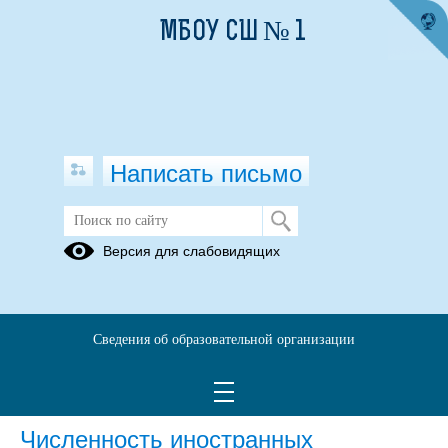
МБОУ СШ № 1
Написать письмо
Версия для слабовидящих
Численность иностранных
обучающихся по основным и
дополнительным образовательным
программам
Сведения об образовательной организации
нет
Численность иностранных