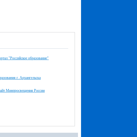
ртал "Российское образование"
разования г. Архангельска
айт Минпросвещения России