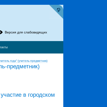
Версия для слабовидящих
такты
итель года" (учитель-предметник)
ль-предметник)
участие в городском