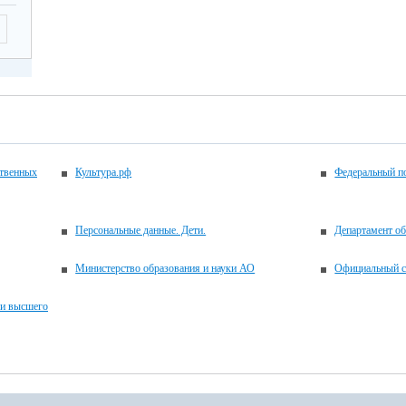
ственных
Культура.рф
Федеральный по
Персональные данные. Дети.
Департамент об
Министерство образования и науки АО
Официальный с
 и высшего