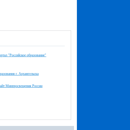
ртал "Российское образование"
разования г. Архангельска
айт Минпросвещения России