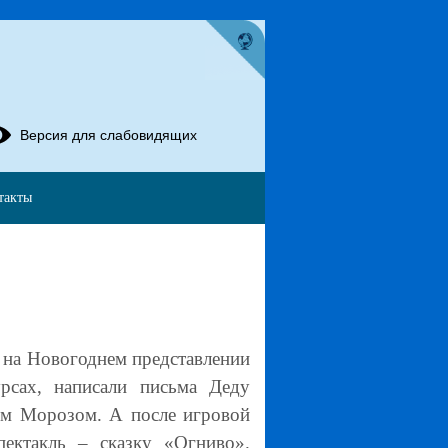
Версия для слабовидящих
такты
 на Новогоднем представлении
урсах, написали письма Деду
ом Морозом. А после игровой
ектакль – сказку «Огниво».