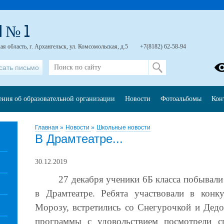
 № 1
я область, г. Архангельск, ул. Комсомольская, д.5
+7(8182) 62-58-94
сать письмо
ения об образовательной организации
Новости
Фотоальбомы
Кон
Главная
»
Новости
»
Школьные новости
В Драмтеатре...
30.12.2019
27 декабря ученики 6Б класса побывали
в Драмтеатре. Ребята участвовали в конк
Морозу, встретились со Снегурочкой и Дед
программы с удовольствием посмотрели сп