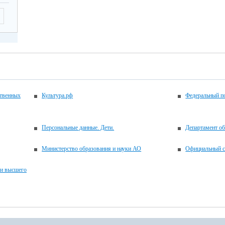
ственных
Культура.рф
Федеральный по
Персональные данные. Дети.
Департамент об
Министерство образования и науки АО
Официальный с
 и высшего