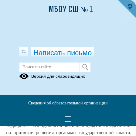
МБОУ СШ № 1
Написать письмо
Осторожно! Терроризм!
Версия для слабовидящих
01.09.2021
В календаре Российской Федерации отмечена особая
дата 3 сентября – День солидарности в борьбе с
Сведения об образовательной организации
терроризмом. Согласно Федеральному закону от 6 марта
2006 года N 35 – ФЗ «О противодействии терроризму»,
терроризм – это идеология насилия и практика воздействия
на принятие решения органами государственной власти,