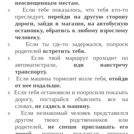
неосвещенным местам.
Если тебе показалось, что тебя кто-то
4.
преследует,
перейди на другую сторону
дороги, зайди в магазин, на автобусную
ос­тановку, обратись к любому взрослому
человеку.
Если ты где-то задержался, попроси
5.
родителей
встретить тебя.
Если твой маршрут проходит по
6.
автомагистрали,
иди на­встречу
транспорту.
Если машина тормозит возле тебя,
отойди
7.
от нее подальше.
Если тебя остановили и попросили показать
8.
дорогу, поста­райся объяснить все на
словах,
не садясь в машину.
Если незнакомый человек представился
9.
другом твоих родст­венников или
родителей,
не спеши приглашать его
домой,
попро­си дождаться прихода