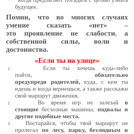
·
будущее.
Помни, что во многих случаях
умение сказать «нет» –
это проявление
не слабости
а
,
собственной силы, воли и
достоинства.
«Если ты на улице»
Если ты хочешь куда-либо
1.
пойти,
обязательно
предупреди родителей,
куда, с кем ты
идешь и когда вернешься, а также рас­скажи
свой маршрут движения.
Во время игр не залезай
в
2.
стоящие
бесхозные машины,
под­валы и
другие подобные места.
Постарайся, чтобы твой маршрут не
3.
пролегал
по лесу, пар­ку, безлюдным и