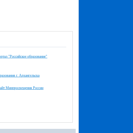
ртал "Российское образование"
разования г. Архангельска
айт Минпросвещения России