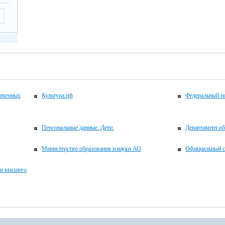
ственных
Культура.рф
Федеральный по
Персональные данные. Дети.
Департамент об
Министерство образования и науки АО
Официальный с
 и высшего